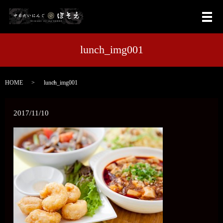
メ
lunch_img001
HOME
lunch_img001
2017/11/10