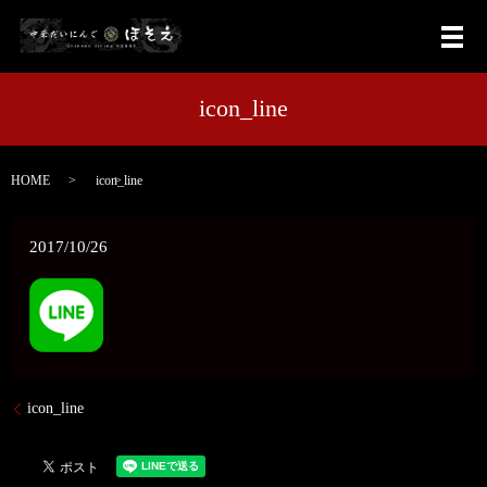
メ
icon_line
HOME
icon_line
2017/10/26
icon_line