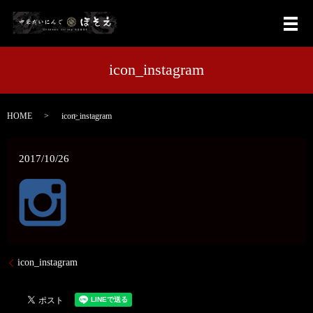
メ
icon_instagram
HOME
icon_instagram
2017/10/26
icon_instagram