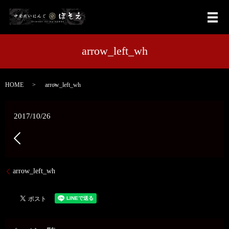
メ
arrow_left_wh
HOME
arrow_left_wh
2017/10/26
arrow_left_wh