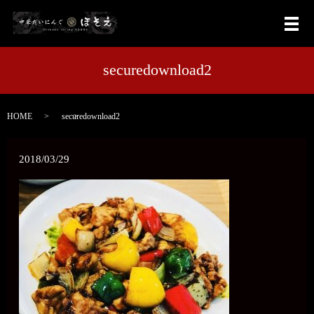
メ
securedownload2
HOME
securedownload2
2018/03/29