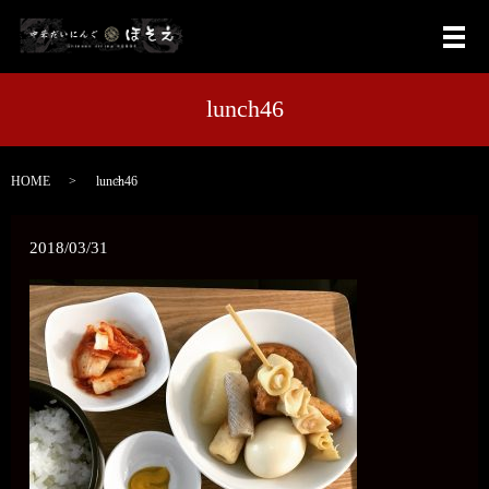
メ
lunch46
HOME
lunch46
2018/03/31