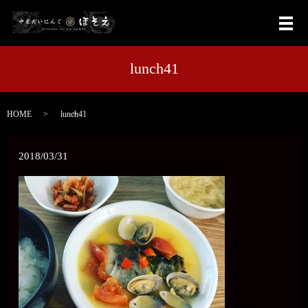
メ
lunch41
HOME
lunch41
2018/03/31