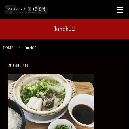
メ
lunch22
HOME
lunch22
2018/03/31