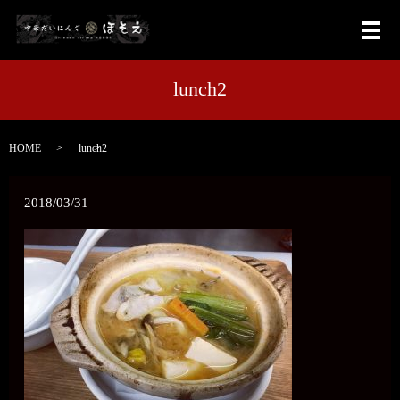
メ
lunch2
HOME
lunch2
2018/03/31