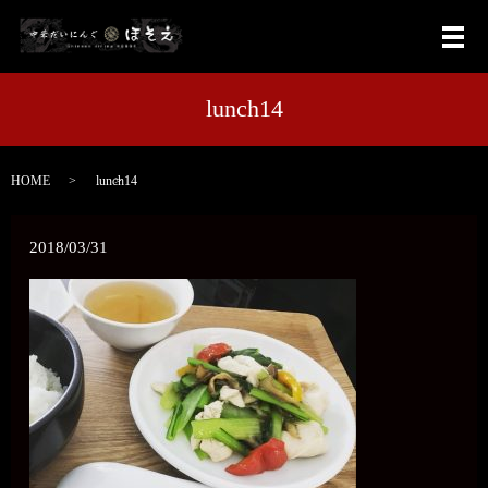
メ
lunch14
HOME
lunch14
2018/03/31