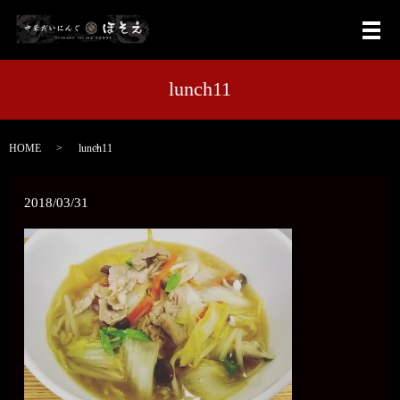
メ
lunch11
HOME
lunch11
2018/03/31