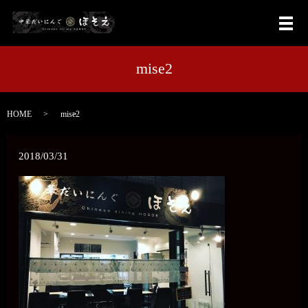
メ
mise2
HOME
mise2
2018/03/31