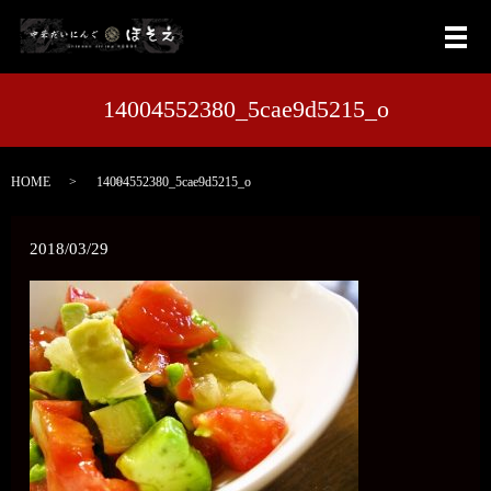
メ
14004552380_5cae9d5215_o
HOME
14004552380_5cae9d5215_o
2018/03/29